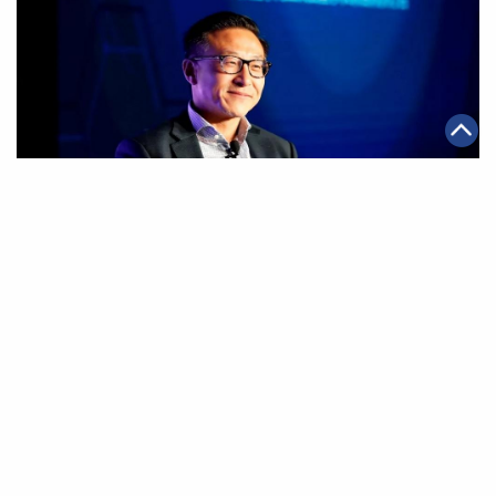
|
·
·
2019年06月03日
全球化
科技創新
電商
《高盛訪談》阿里巴巴集團執行副主席蔡崇信︰領導者必
須謙遜
第一頁
上一頁
42
43
44
45
46
47
48
下一頁
最末頁