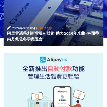
|
2026年02月05日
科技創新
阿里雲憑藉創新雲端AI技術 助力2026年米蘭-科爾蒂
納丹佩佐冬季奧運會