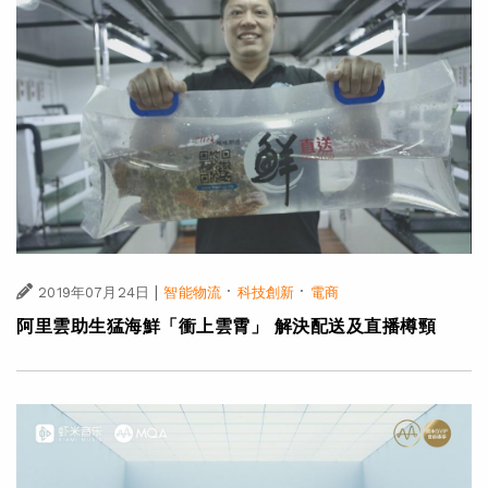
|
·
·
2019年07月24日
智能物流
科技創新
電商
阿里雲助生猛海鮮「衝上雲霄」 解決配送及直播樽頸