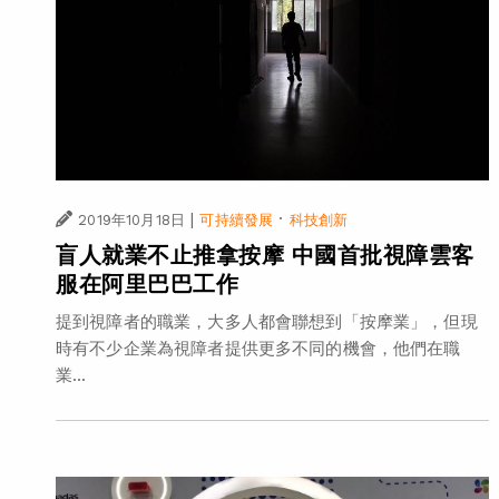
|
·
2019年10月18日
可持續發展
科技創新
盲人就業不止推拿按摩 中國首批視障雲客
服在阿里巴巴工作
提到視障者的職業，大多人都會聯想到「按摩業」，但現
時有不少企業為視障者提供更多不同的機會，他們在職
業...