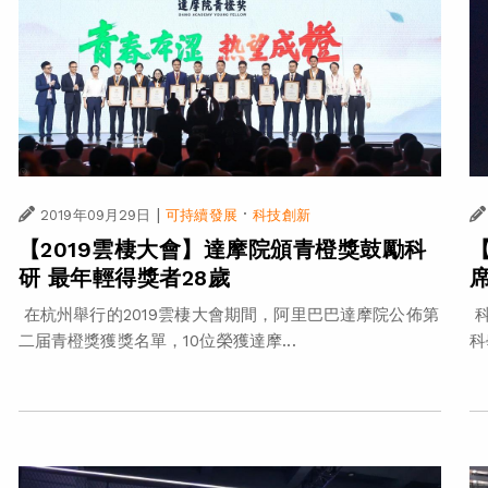
|
·
2019年09月29日
可持續發展
科技創新
【2019雲棲大會】達摩院頒青橙獎鼓勵科
研 最年輕得獎者28歲
在杭州舉行的2019雲棲大會期間，阿里巴巴達摩院公佈第
科
二届青橙獎獲獎名單，10位榮獲達摩...
科