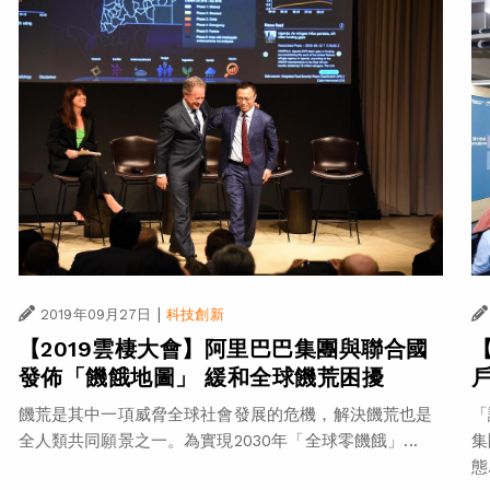
|
2019年09月27日
科技創新
【2019雲棲大會】阿里巴巴集團與聯合國
發佈「饑餓地圖」 緩和全球饑荒困擾
饑荒是其中一項威脅全球社會發展的危機，解決饑荒也是
「
全人類共同願景之一。為實現2030年「全球零饑餓」...
集
態.