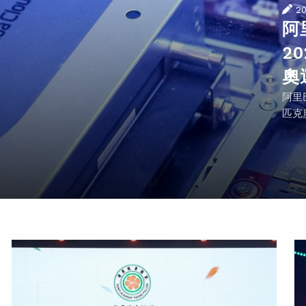
2
阿
2
奧
阿里
匹克