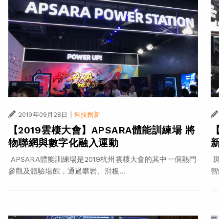
|
2019年09月28日
科技創新
【2019雲棲大會】APSARA體能訓練場 將
物聯網與數字化融入運動
APSARA體能訓練場是2019杭州雲棲大會的其中一個熱門
斑
參觀及體驗場館，通過攀岩、滑板...
智