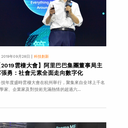
|
2019年09月28日
科技創新
【2019雲棲大會】阿里巴巴集團董事局主
席張勇：社會元素全面走向數字化
技年度盛時雲棲大會在杭州舉行，聚集來自全球上千名
學家、企業家及對技術充滿熱情的超過六...