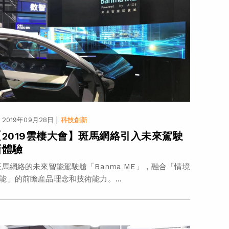
|
2019年09月28日
科技創新
【2019雲棲大會】斑馬網絡引入未來駕駛
新體驗
馬網絡的未來智能駕駛艙「Banma ME」，融合「情境
能」的前瞻産品理念和技術能力。...