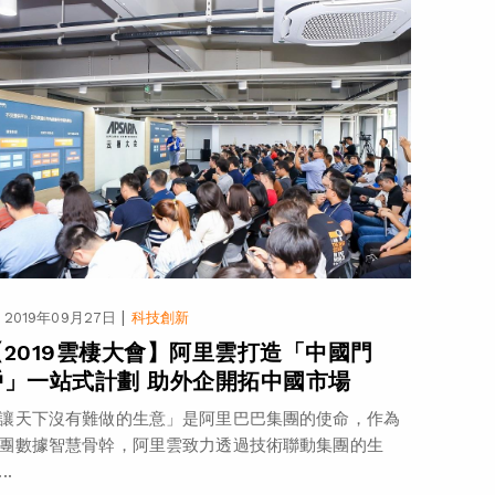
|
2019年09月27日
科技創新
【2019雲棲大會】阿里雲打造「中國門
戶」一站式計劃 助外企開拓中國市場
讓天下沒有難做的生意」是阿里巴巴集團的使命，作為
團數據智慧骨幹，阿里雲致力透過技術聯動集團的生
..