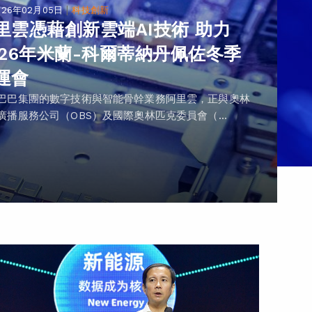
|
026年02月05日
科技創新
里雲憑藉創新雲端AI技術 助力
026年米蘭-科爾蒂納丹佩佐冬季
運會
巴巴集團的數字技術與智能骨幹業務阿里雲，正與奧林
廣播服務公司（OBS）及國際奧林匹克委員會（...