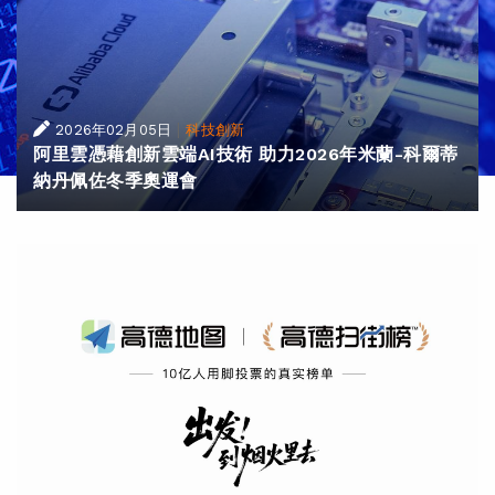
|
2026年02月05日
科技創新
阿里雲憑藉創新雲端AI技術 助力2026年米蘭-科爾蒂
納丹佩佐冬季奧運會