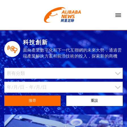
科技創新
面向產業數字化和下一代互聯網的未來大勢，通過雲
端產業解決方案和前沿技術的投入，探索新的商機
搜尋
重設