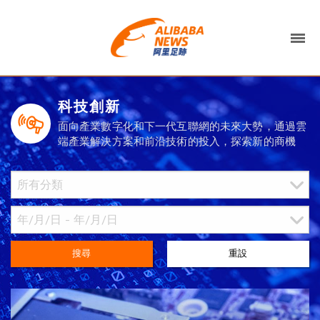
科技創新
面向產業數字化和下一代互聯網的未來大勢，通過雲
端產業解決方案和前沿技術的投入，探索新的商機
搜尋
重設