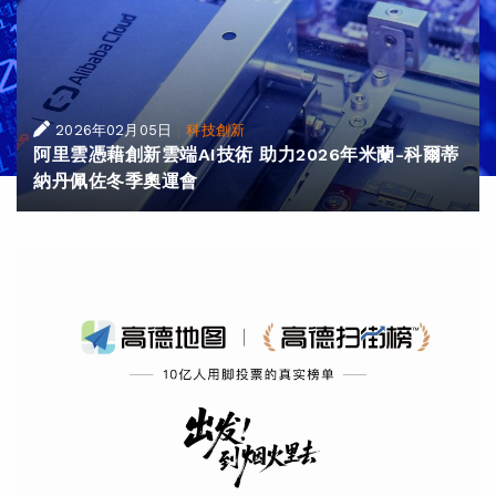
|
2026年02月05日
科技創新
阿里雲憑藉創新雲端AI技術 助力2026年米蘭-科爾蒂
納丹佩佐冬季奧運會