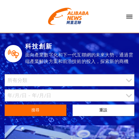
科技創新
面向產業數字化和下一代互聯網的未來大勢，通過雲
端產業解決方案和前沿技術的投入，探索新的商機
搜尋
重設