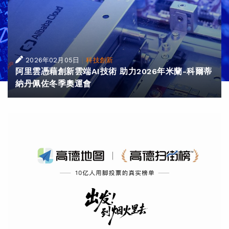
|
2026年02月05日
科技創新
阿里雲憑藉創新雲端AI技術 助力2026年米蘭-科爾蒂
納丹佩佐冬季奧運會