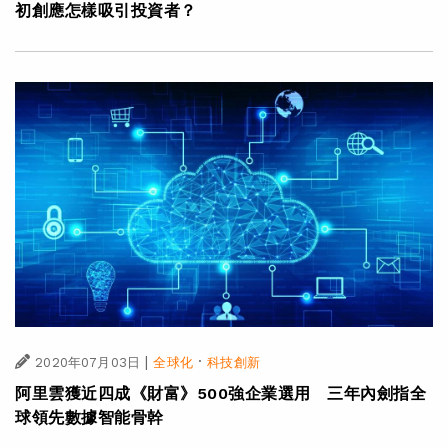
初創應怎樣吸引投資者？
|
·
2020年07月03日
全球化
科技創新
阿里雲獲近四成《財富》500強企業選用 三年內劍指全
球領先數據智能骨幹