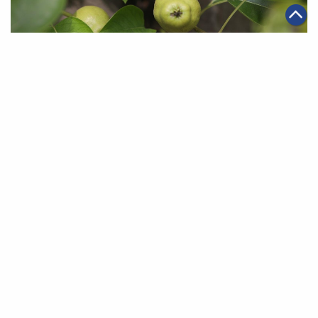
|
·
·
2020年05月15日
文娛生活
智能物流
科技創新
上海首個盒馬村亮相 果農種翠冠梨冀「催冠離」
第一頁
上一頁
33
34
35
36
37
38
39
下一頁
最末頁
關於我們
聯絡我們
私隱政策
免責聲明
網頁地圖
阿里巴巴集團網站
Copyright Notice @
2026 Alibaba Group Holding Limited and/or
its affiliates and licensors. All rights reserved