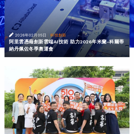
|
2026年02月05日
科技創新
阿里雲憑藉創新雲端AI技術 助力2026年米蘭-科爾蒂
納丹佩佐冬季奧運會