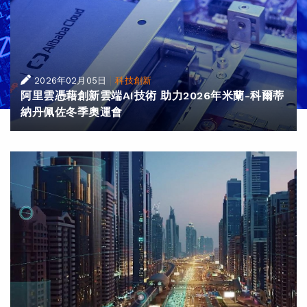
|
2026年02月05日
科技創新
阿里雲憑藉創新雲端AI技術 助力2026年米蘭-科爾蒂
納丹佩佐冬季奧運會