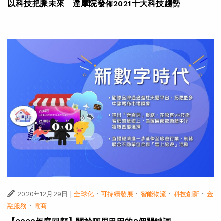
以科技把脈未來 達摩院發佈2021十大科技趨勢
|
·
·
·
·
2020年12月29日
全球化
可持續發展
智能物流
科技創新
金
·
融服務
電商