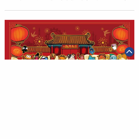
|
·
·
·
·
2021年02月04日
全球化
可持續發展
智能物流
科技創新
電
商
阿里巴巴數字防疫指南 助各地用戶安心過新年