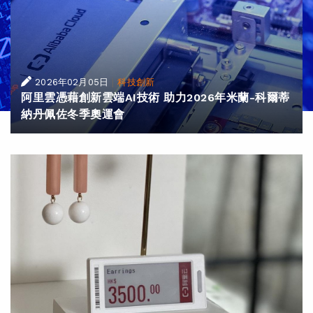
|
2026年02月05日
科技創新
阿里雲憑藉創新雲端AI技術 助力2026年米蘭-科爾蒂
納丹佩佐冬季奧運會