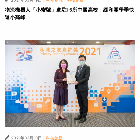
|
·
2021年03月19日
智能物流
科技創新
物流機器人「小蠻驢」進駐15所中國高校 緩和開學季快
遞小高峰
|
2021年03月10日
科技創新