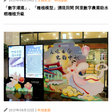
|
·
2021年09月24日
文娛生活
科技創新
「數字灌溉」、「種植模型」湧現田間 阿里數字農業助水
稻種植升級
|
2021年09月22日
科技創新