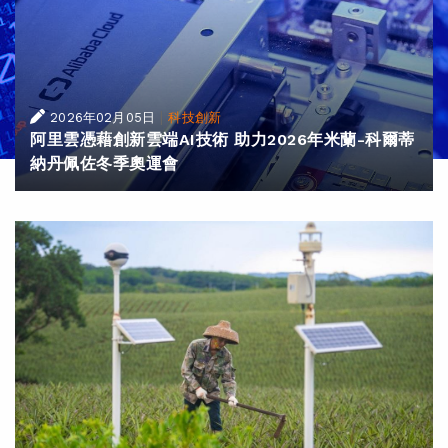
|
2026年02月05日
科技創新
阿里雲憑藉創新雲端AI技術 助力2026年米蘭-科爾蒂
納丹佩佐冬季奧運會