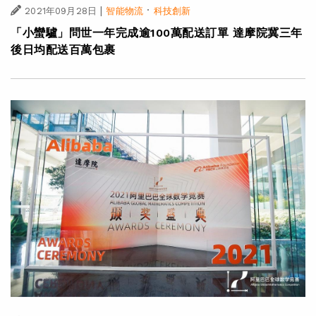
|
·
2021年09月28日
智能物流
科技創新
「小蠻驢」問世一年完成逾100萬配送訂單 達摩院冀三年
後日均配送百萬包裹