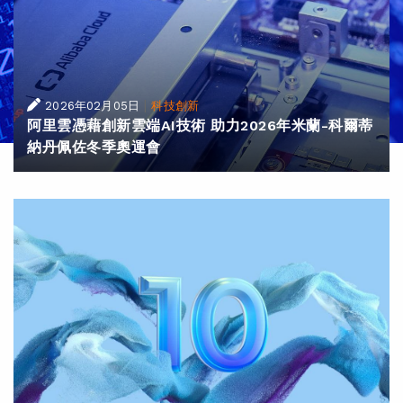
|
2026年02月05日
科技創新
阿里雲憑藉創新雲端AI技術 助力2026年米蘭-科爾蒂
納丹佩佐冬季奧運會