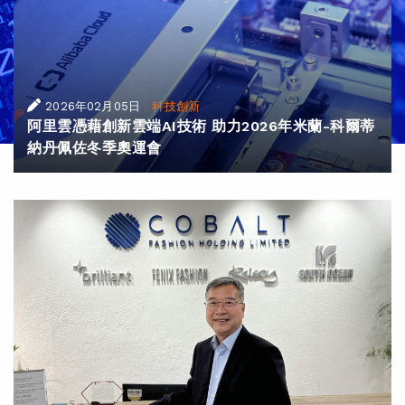
|
2026年02月05日
科技創新
阿里雲憑藉創新雲端AI技術 助力2026年米蘭-科爾蒂
納丹佩佐冬季奧運會