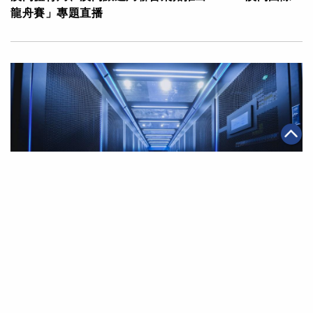
龍舟賽」專題直播
|
·
2022年05月18日
全球化
科技創新
阿里雲啟用德國及泰國新數據中心 支持歐洲及東南亞企