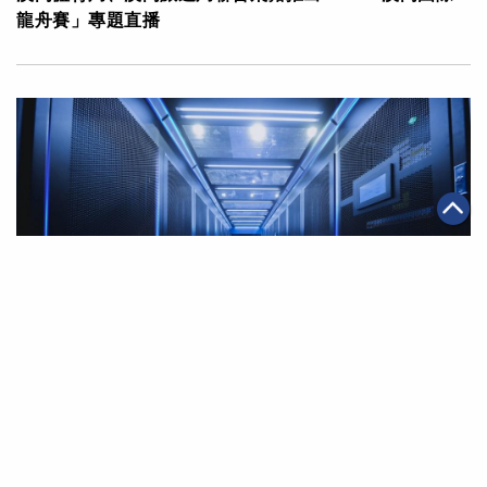
龍舟賽」專題直播
|
·
2022年05月18日
全球化
科技創新
阿里雲啟用德國及泰國新數據中心 支持歐洲及東南亞企