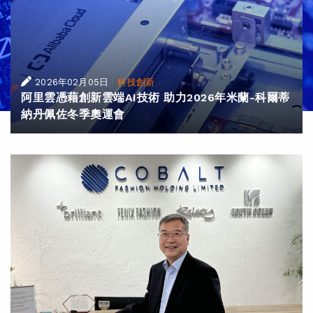
|
2026年02月05日
科技創新
阿里雲憑藉創新雲端AI技術 助力2026年米蘭-科爾蒂
納丹佩佐冬季奧運會