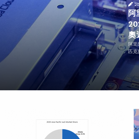
2
阿
2
奧
阿里
匹克