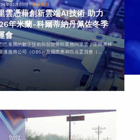
|
026年02月05日
科技創新
里雲憑藉創新雲端AI技術 助力
026年米蘭-科爾蒂納丹佩佐冬季
運會
巴巴集團的數字技術與智能骨幹業務阿里雲，正與奧林
廣播服務公司（OBS）及國際奧林匹克委員會（...