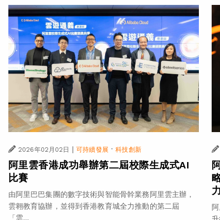
|
·
2026年02月02日
可持續發展
科技創新
阿里雲香港成功舉辦第二屆校際生成式AI
阿
比賽
由阿里巴巴集團的數字技術與智能骨幹業務阿里雲主辦，
雲翱教育協辦，並得到香港教育城全力推動的第二屆
阿
「雲...
升