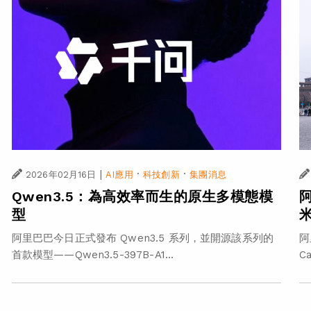
|
·
·
2026年02月16日
AI應用
科技創新
集團消息
Qwen3.5：為高效率而生的原生多模態模
阿
型
阿里巴巴今日正式發布 Qwen3.5 系列，並開源該系列的
阿
首款模型——Qwen3.5-397B-A1...
Ca