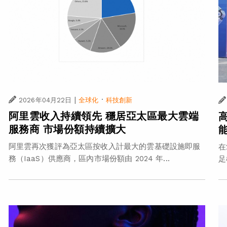
|
·
2026年04月22日
全球化
科技創新
阿里雲收入持續領先 穩居亞太區最大雲端
服務商 市場份額持續擴大
阿里雲再次獲評為亞太區按收入計最大的雲基礎設施即服
在
務（IaaS）供應商，區內市場份額由 2024 年...
足