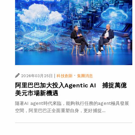
|
·
2026年03月25日
科技創新
集團消息
阿里巴巴加大投入Agentic AI 捕捉萬億
美元市場新機遇
隨著AI agent時代來臨，能夠執行任務的agent極具發展
空間，阿里巴巴正全面重塑自身，更好捕捉...