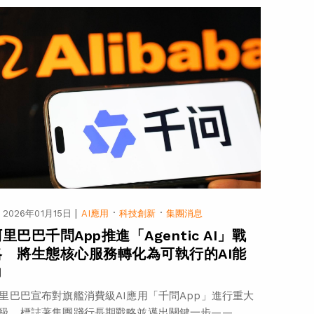
|
·
·
2026年01月15日
AI應用
科技創新
集團消息
里巴巴千問App推進「Agentic AI」戰
略 將生態核心服務轉化為可執行的AI能
力
里巴巴宣布對旗艦消費級AI應用「千問App」進行重大
級，標誌著集團踐行長期戰略並邁出關鍵一步——...