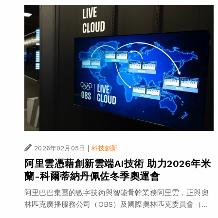
|
2026年02月05日
科技創新
阿里雲憑藉創新雲端AI技術 助力2026年米
蘭-科爾蒂納丹佩佐冬季奧運會
阿里巴巴集團的數字技術與智能骨幹業務阿里雲，正與奧
林匹克廣播服務公司（OBS）及國際奧林匹克委員會（...