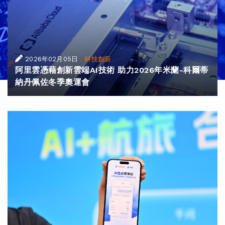
|
2026年02月05日
科技創新
阿里雲憑藉創新雲端AI技術 助力2026年米蘭-科爾蒂
納丹佩佐冬季奧運會