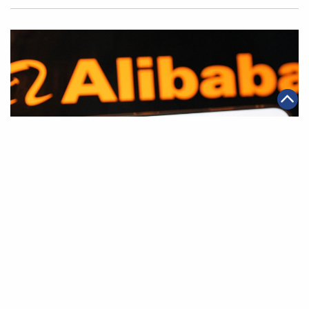
|
·
·
2026年01月15日
AI應用
科技創新
集團消息
阿里巴巴千問App推進「Agentic AI」戰略 將生態核心
服務轉化為可執行的AI能力