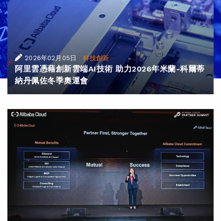
|
2026年02月05日
科技創新
阿里雲憑藉創新雲端AI技術 助力2026年米蘭-科爾蒂
納丹佩佐冬季奧運會