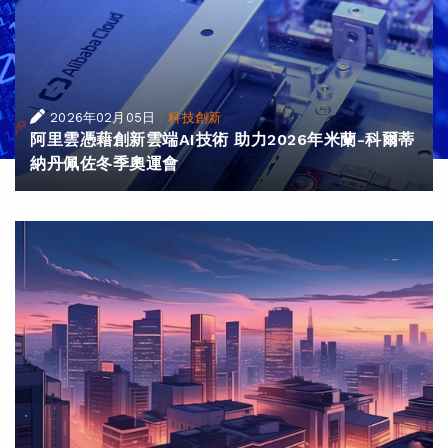
|
2026年02月05日
科技創新
阿里雲憑藉創新雲端AI技術 助力2026年米蘭-科爾蒂
納丹佩佐冬季奧運會