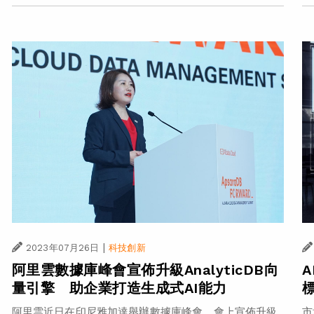
|
2023年07月26日
科技創新
阿里雲數據庫峰會宣佈升級AnalyticDB向
量引擎 助企業打造生成式AI能力
市
阿里雲近日在印尼雅加達舉辦數據庫峰會，會上宣佈升級