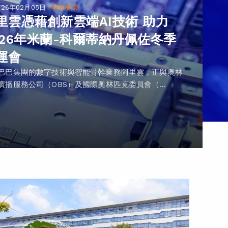
|
026年02月05日
科技創新
里雲憑藉創新雲端AI技術 助力
026年米蘭-科爾蒂納丹佩佐冬季
運會
巴巴集團的數字技術與智能骨幹業務阿里雲，正與奧林
廣播服務公司（OBS）及國際奧林匹克委員會（...