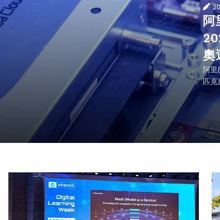
2
阿
2
奧
阿里
匹克