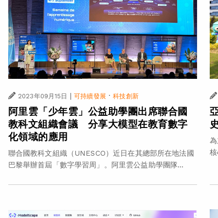
|
·
2023年09月15日
可持續發展
科技創新
阿里雲「少年雲」公益助學團出席聯合國
教科文組織會議 分享大模型在教育數字
化領域的應用
為
核
聯合國教科文組織（UNESCO）近日在其總部所在地法國
巴黎舉辦首屆「數字學習周」。阿里雲公益助學團隊...