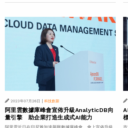
|
2023年07月26日
科技創新
阿里雲數據庫峰會宣佈升級AnalyticDB向
量引擎 助企業打造生成式AI能力
市
阿里雲近日在印尼雅加達舉辦數據庫峰會，會上宣佈升級