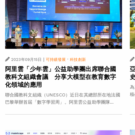
|
·
2023年09月15日
可持續發展
科技創新
阿里雲「少年雲」公益助學團出席聯合國
教科文組織會議 分享大模型在教育數字
化領域的應用
為
核
聯合國教科文組織（UNESCO）近日在其總部所在地法國
巴黎舉辦首屆「數字學習周」。阿里雲公益助學團隊...