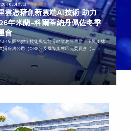
|
026年02月05日
科技創新
里雲憑藉創新雲端AI技術 助力
026年米蘭-科爾蒂納丹佩佐冬季
運會
巴巴集團的數字技術與智能骨幹業務阿里雲，正與奧林
廣播服務公司（OBS）及國際奧林匹克委員會（...