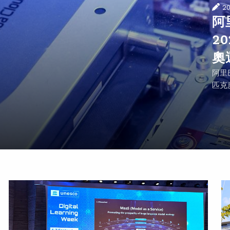
2
阿
2
奧
阿里
匹克