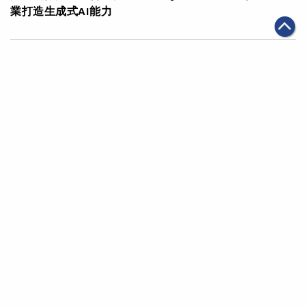
業打造生成式AI能力
|
2023年07月25日
科技創新
AI大模型評估權威報告顯示 阿里雲11項指標獲6項滿分