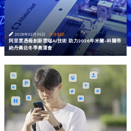
|
2026年02月05日
科技創新
阿里雲憑藉創新雲端AI技術 助力2026年米蘭-科爾蒂
納丹佩佐冬季奧運會