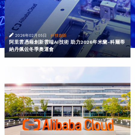
|
2026年02月05日
科技創新
阿里雲憑藉創新雲端AI技術 助力2026年米蘭-科爾蒂
納丹佩佐冬季奧運會