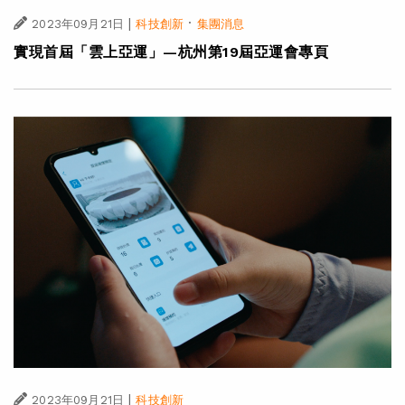
|
·
2023年09月21日
科技創新
集團消息
實現首屆「雲上亞運」—杭州第19屆亞運會專頁
|
2023年09月21日
科技創新