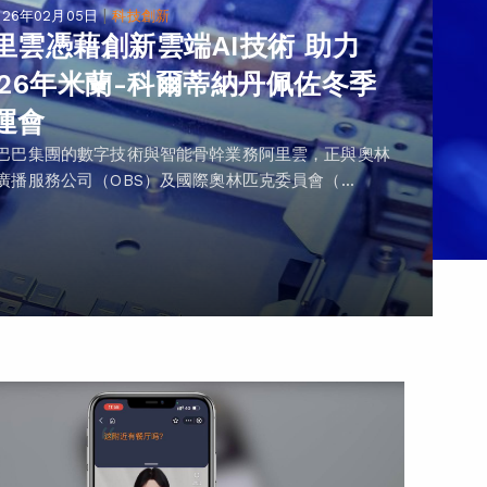
|
026年02月05日
科技創新
里雲憑藉創新雲端AI技術 助力
026年米蘭-科爾蒂納丹佩佐冬季
運會
巴巴集團的數字技術與智能骨幹業務阿里雲，正與奧林
廣播服務公司（OBS）及國際奧林匹克委員會（...