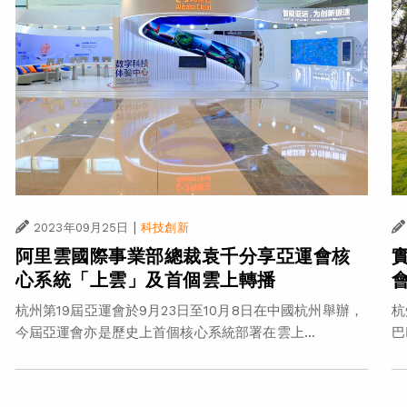
|
2023年09月25日
科技創新
阿里雲國際事業部總裁袁千分享亞運會核
心系統「上雲」及首個雲上轉播
杭州第19屆亞運會於9月23日至10月8日在中國杭州舉辦，
杭
今屆亞運會亦是歷史上首個核心系統部署在雲上...
巴