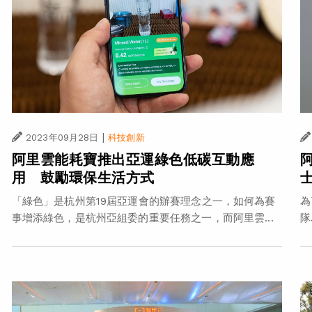
|
2023年09月28日
科技創新
阿里雲能耗寶推出亞運綠色低碳互動應
用 鼓勵環保生活方式
「綠色」是杭州第19屆亞運會的辦賽理念之一，如何為賽
為
事增添綠色，是杭州亞組委的重要任務之一，而阿里雲...
隊