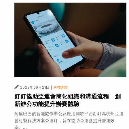
|
2023年09月21日
科技創新
釘釘協助亞運會簡化組織和溝通流程 創
新辦公功能提升辦賽體驗
阿里巴巴的智能協作辦公及應用開發平台釘釘為杭州亞運
會訂製解決方案亞運釘，旨在協助亞運會提升營運效
率。...