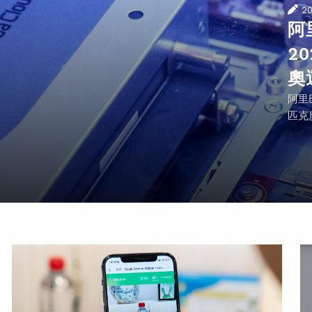
2
阿
2
奧
阿里
匹克