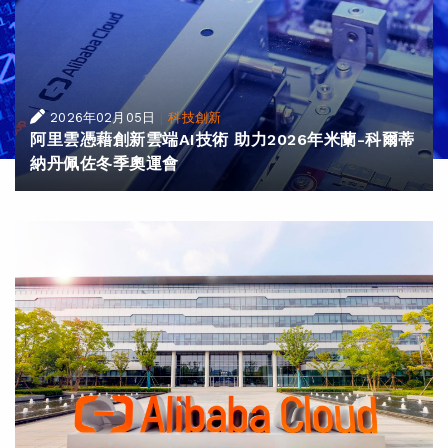
|
2026年02月05日
科技創新
阿里雲憑藉創新雲端AI技術 助力2026年米蘭-科爾蒂
納丹佩佐冬季奧運會