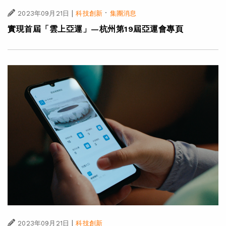
|
·
2023年09月21日
科技創新
集團消息
實現首屆「雲上亞運」—杭州第19屆亞運會專頁
|
2023年09月21日
科技創新