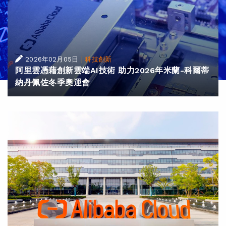
|
2026年02月05日
科技創新
阿里雲憑藉創新雲端AI技術 助力2026年米蘭-科爾蒂
納丹佩佐冬季奧運會