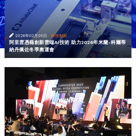
|
2026年02月05日
科技創新
阿里雲憑藉創新雲端AI技術 助力2026年米蘭-科爾蒂
納丹佩佐冬季奧運會