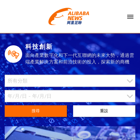
科技創新
面向產業數字化和下一代互聯網的未來大勢，通過雲
端產業解決方案和前沿技術的投入，探索新的商機
搜尋
重設