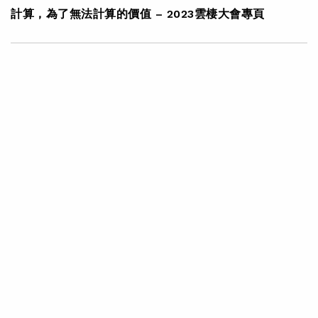
計算，為了無法計算的價值 – 2023雲棲大會專頁
|
·
2023年10月31日
科技創新
集團消息
阿里雲推出「通義千問」2.0及多個行業大模型 助客戶