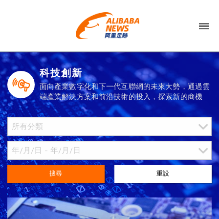
科技創新
面向產業數字化和下一代互聯網的未來大勢，通過雲
端產業解決方案和前沿技術的投入，探索新的商機
搜尋
重設