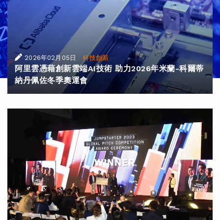
|
2026年02月05日
科技創新
阿里雲憑藉創新雲端AI技術 助力2026年米蘭-科爾蒂
納丹佩佐冬季奧運會