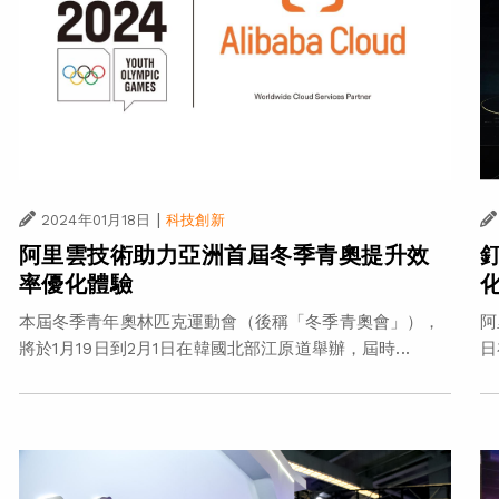
|
2024年01月18日
科技創新
阿里雲技術助力亞洲首屆冬季青奧提升效
率優化體驗
本屆冬季青年奧林匹克運動會（後稱「冬季青奧會」），
阿
將於1月19日到2月1日在韓國北部江原道舉辦，屆時...
日