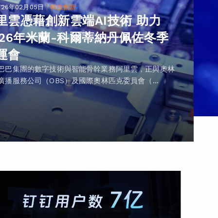
|
026年02月05日
科技創新
里雲憑藉創新雲端AI技術 助力
026年米蘭-科爾蒂納丹佩佐冬季
運會
巴巴集團的數字技術與智能骨幹業務阿里雲，正與奧林
廣播服務公司（OBS）及國際奧林匹克委員會（...