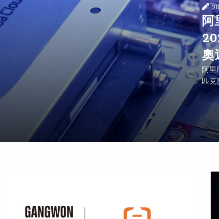
2
阿
2
奧
阿里
匹克