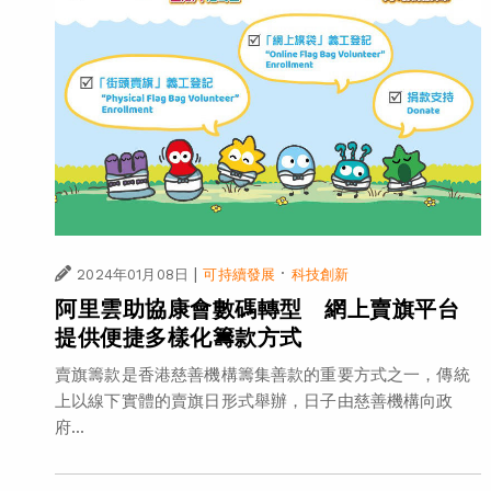
|
·
2024年01月08日
可持續發展
科技創新
阿里雲助協康會數碼轉型 網上賣旗平台
提供便捷多樣化籌款方式
賣旗籌款是香港慈善機構籌集善款的重要方式之一，傳統
上以線下實體的賣旗日形式舉辦，日子由慈善機構向政
府...