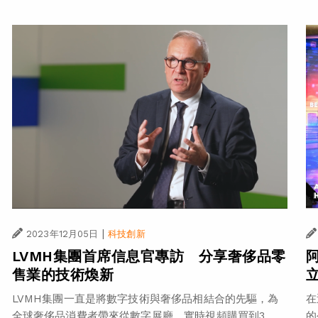
|
2023年12月05日
科技創新
LVMH集團首席信息官專訪 分享奢侈品零
售業的技術煥新
LVMH集團一直是將數字技術與奢侈品相結合的先驅，為
在
全球奢侈品消費者帶來從數字展廳、實時視頻購買到3...
的