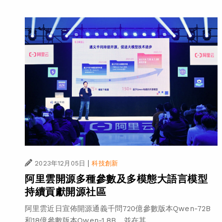
|
2023年12月05日
科技創新
阿里雲開源多種參數及多模態大語言模型
持續貢獻開源社區
阿里雲近日宣佈開源通義千問720億參數版本Qwen-72B
和18億參數版本Qwen-1.8B，並在其...