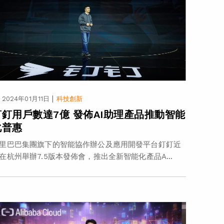
|
2024年01月11日
科技創新
釘釘用戶數達7億 發佈AI助理產品推動智能
化普惠
里巴巴集團旗下的智能協作辦公及應用開發平台釘釘近
在杭州舉辦7.5版本發佈會，推出全新智能化產品A...