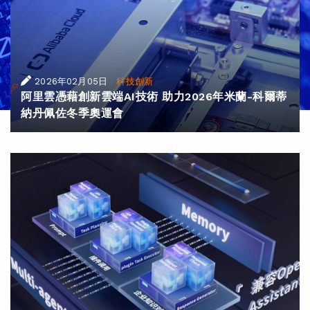
|
2026年02月05日
科技創新
阿里雲憑藉創新雲端AI技術 助力2026年米蘭-科爾蒂
納丹佩佐冬季奧運會