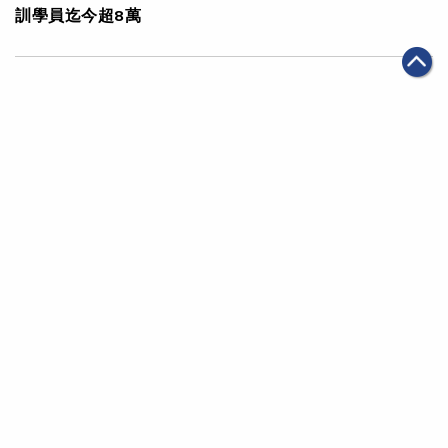
訓學員迄今超8萬
|
·
2024年05月10日
可持續發展
科技創新
阿里巴巴杭州全球總部於阿里日正式啟用 創新「減碳大