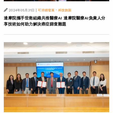
|
·
2024年05月31日
可持續發展
科技創新
達摩院攜手世衛組織共推醫療AI 達摩院醫療AI負責人分
享技術如何助力解決癌症篩查難題