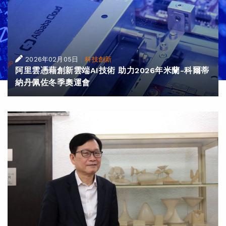
|
2026年02月05日
科技創新
阿里雲憑藉創新雲端AI技術 助力2026年米蘭-科爾蒂
納丹佩佐冬季奧運會