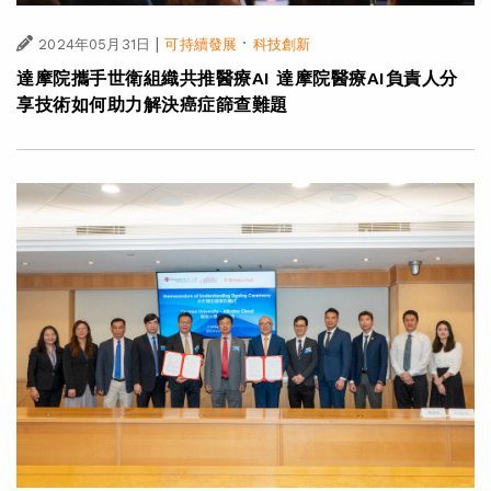
|
·
2024年05月31日
可持續發展
科技創新
達摩院攜手世衛組織共推醫療AI 達摩院醫療AI負責人分
享技術如何助力解決癌症篩查難題