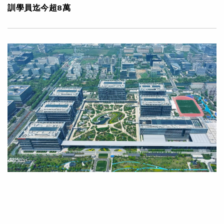
訓學員迄今超8萬
|
·
2024年05月10日
可持續發展
科技創新
阿里巴巴杭州全球總部於阿里日正式啟用 創新「減碳大