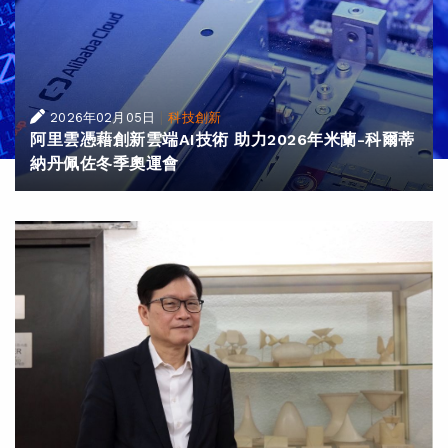
|
2026年02月05日
科技創新
阿里雲憑藉創新雲端AI技術 助力2026年米蘭-科爾蒂
納丹佩佐冬季奧運會