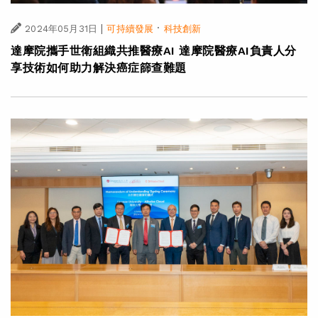
|
·
2024年05月31日
可持續發展
科技創新
達摩院攜手世衛組織共推醫療AI 達摩院醫療AI負責人分
享技術如何助力解決癌症篩查難題