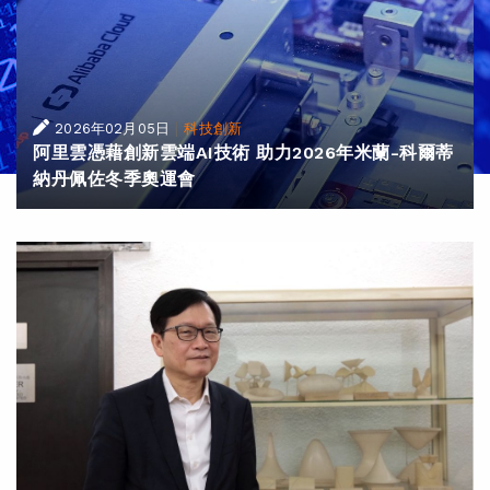
|
2026年02月05日
科技創新
阿里雲憑藉創新雲端AI技術 助力2026年米蘭-科爾蒂
納丹佩佐冬季奧運會