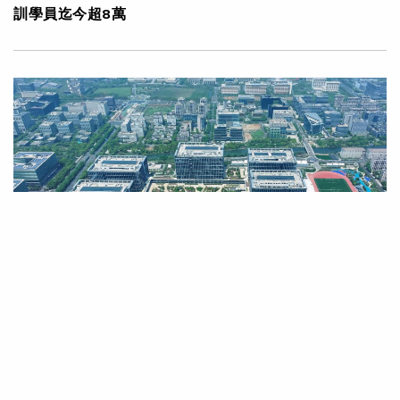
訓學員迄今超8萬
|
·
2024年05月10日
可持續發展
科技創新
阿里巴巴杭州全球總部於阿里日正式啟用 創新「減碳大