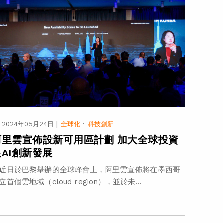
|
·
2024年05月24日
全球化
科技創新
阿里雲宣佈設新可用區計劃 加大全球投資
促AI創新發展
近日於巴黎舉辦的全球峰會上，阿里雲宣佈將在墨西哥
立首個雲地域（cloud region），並於未...