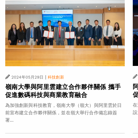
|
2024年05月29日
科技創新
嶺南大學與阿里雲建立合作夥伴關係 攜手
促進數碼科技與商業教育融合
在
為加強創新與科技教育，嶺南大學（嶺大）與阿里雲於日
設
前宣布建立合作夥伴關係，並在嶺大舉行合作備忘錄簽
署...