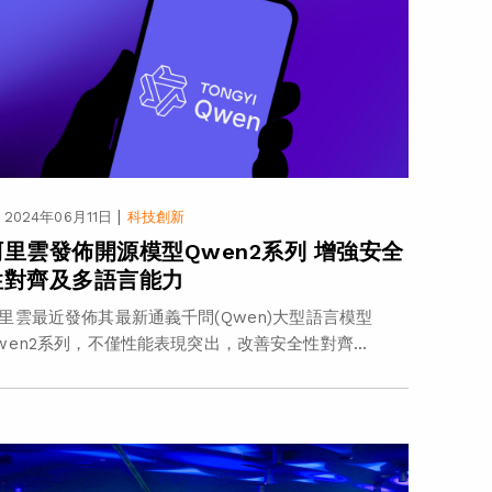
|
2024年06月11日
科技創新
阿里雲發佈開源模型Qwen2系列 增強安全
性對齊及多語言能力
里雲最近發佈其最新通義千問(Qwen)大型語言模型
wen2系列，不僅性能表現突出，改善安全性對齊...