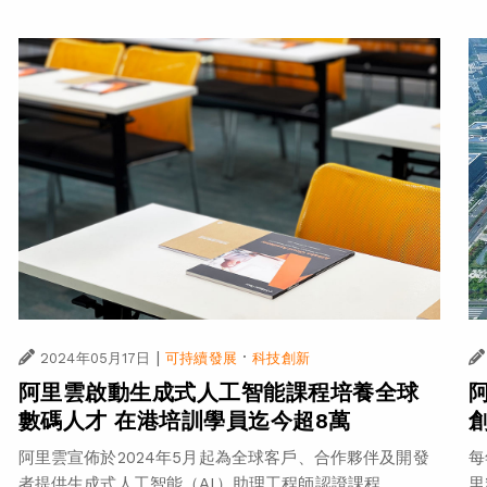
|
·
2024年05月17日
可持續發展
科技創新
阿里雲啟動生成式人工智能課程培養全球
數碼人才 在港培訓學員迄今超8萬
阿里雲宣佈於2024年5月起為全球客戶、合作夥伴及開發
每
者提供生成式人工智能（AI）助理工程師認證課程...
里