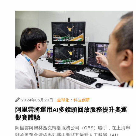
|
·
2024年05月20日
全球化
科技創新
阿里雲將運用AI多鏡頭回放服務提升奧運
觀賽體驗
阿里雲與奧林匹克轉播服務公司（OBS）聯手，在上海舉
辦的奧運會資格系列賽中測試其最新人工智能（AI）...