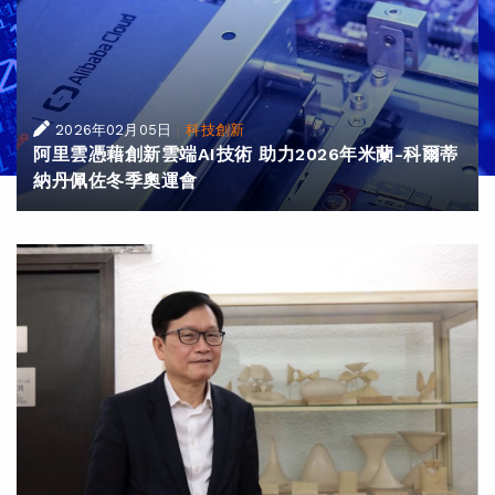
|
2026年02月05日
科技創新
阿里雲憑藉創新雲端AI技術 助力2026年米蘭-科爾蒂
納丹佩佐冬季奧運會