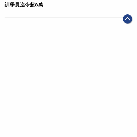
訓學員迄今超8萬
|
·
2024年05月10日
可持續發展
科技創新
阿里巴巴杭州全球總部於阿里日正式啟用 創新「減碳大