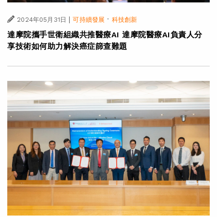
|
·
2024年05月31日
可持續發展
科技創新
達摩院攜手世衛組織共推醫療AI 達摩院醫療AI負責人分
享技術如何助力解決癌症篩查難題