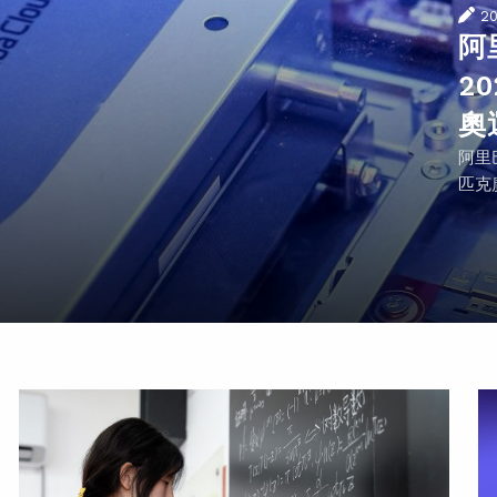
2
阿
2
奧
阿里
匹克