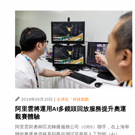
|
·
2024年05月20日
全球化
科技創新
阿里雲將運用AI多鏡頭回放服務提升奧運
觀賽體驗
阿里雲與奧林匹克轉播服務公司（OBS）聯手，在上海舉
辦的奧運會資格系列賽中測試其最新人工智能（AI）...