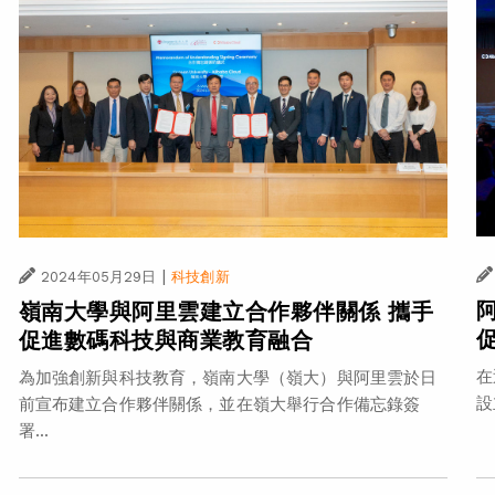
|
2024年05月29日
科技創新
嶺南大學與阿里雲建立合作夥伴關係 攜手
促進數碼科技與商業教育融合
在
為加強創新與科技教育，嶺南大學（嶺大）與阿里雲於日
設
前宣布建立合作夥伴關係，並在嶺大舉行合作備忘錄簽
署...