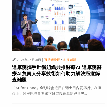
|
·
2024年05月31日
可持續發展
科技創新
達摩院攜手世衛組織共推醫療AI 達摩院醫
療AI負責人分享技術如何助力解決癌症篩
查難題
「AI for Good」全球峰會近日在瑞士日內瓦舉行。在峰
會上，阿里巴巴集團旗下研究院達摩院與世界...