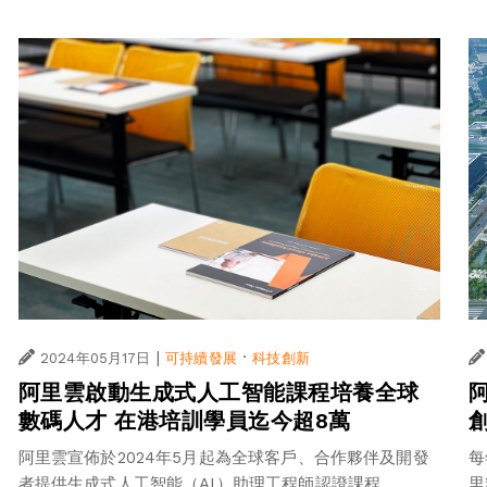
|
·
2024年05月17日
可持續發展
科技創新
阿里雲啟動生成式人工智能課程培養全球
數碼人才 在港培訓學員迄今超8萬
阿里雲宣佈於2024年5月起為全球客戶、合作夥伴及開發
每
者提供生成式人工智能（AI）助理工程師認證課程...
里