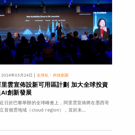
|
·
2024年05月24日
全球化
科技創新
阿里雲宣佈設新可用區計劃 加大全球投資
促AI創新發展
近日於巴黎舉辦的全球峰會上，阿里雲宣佈將在墨西哥
立首個雲地域（cloud region），並於未...