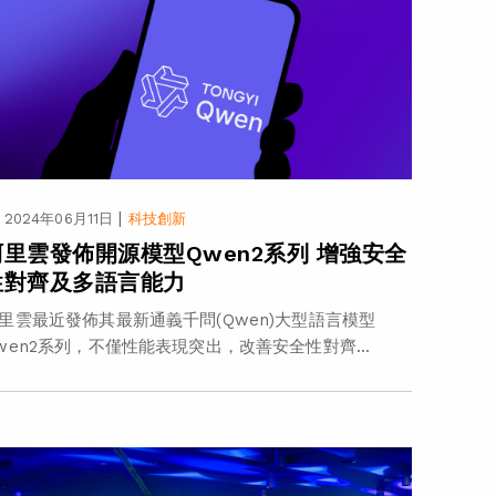
|
2024年06月11日
科技創新
阿里雲發佈開源模型Qwen2系列 增強安全
性對齊及多語言能力
里雲最近發佈其最新通義千問(Qwen)大型語言模型
wen2系列，不僅性能表現突出，改善安全性對齊...