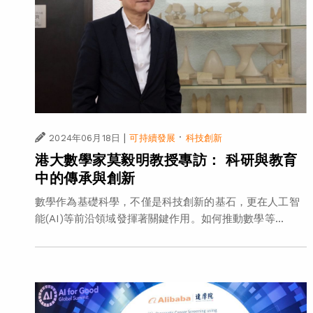
|
·
2024年06月18日
可持續發展
科技創新
港大數學家莫毅明教授專訪： 科研與教育
中的傳承與創新
數學作為基礎科學，不僅是科技創新的基石，更在人工智
能(AI)等前沿領域發揮著關鍵作用。如何推動數學等...