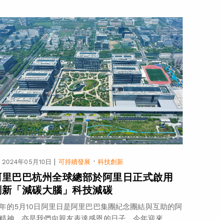
|
·
2024年05月10日
可持續發展
科技創新
阿里巴巴杭州全球總部於阿里日正式啟用
創新「減碳大腦」科技減碳
年的5月10日阿里日是阿里巴巴集團紀念團結與互助的阿
精神，亦是我們向親友表達感恩的日子。今年迎來...