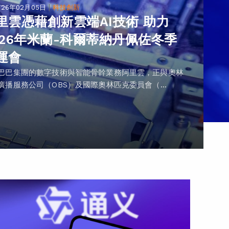
|
026年02月05日
科技創新
里雲憑藉創新雲端AI技術 助力
026年米蘭-科爾蒂納丹佩佐冬季
運會
巴巴集團的數字技術與智能骨幹業務阿里雲，正與奧林
廣播服務公司（OBS）及國際奧林匹克委員會（...