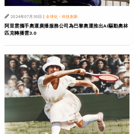
|
·
2024年07月30日
全球化
科技創新
阿里雲攜手奧運廣播服務公司為巴黎奧運推出AI驅動奧林
匹克轉播雲3.0