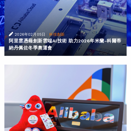
|
2026年02月05日
科技創新
阿里雲憑藉創新雲端AI技術 助力2026年米蘭-科爾蒂
納丹佩佐冬季奧運會