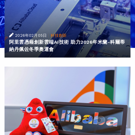
|
2026年02月05日
科技創新
阿里雲憑藉創新雲端AI技術 助力2026年米蘭-科爾蒂
納丹佩佐冬季奧運會