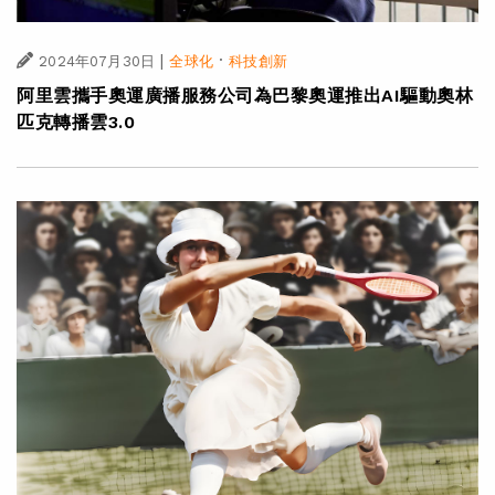
|
·
2024年07月30日
全球化
科技創新
阿里雲攜手奧運廣播服務公司為巴黎奧運推出AI驅動奧林
匹克轉播雲3.0