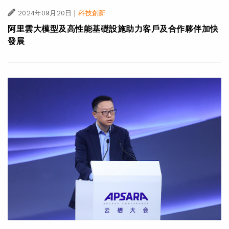
|
2024年09月20日
科技創新
阿里雲大模型及高性能基礎設施助力客戶及合作夥伴加快
發展