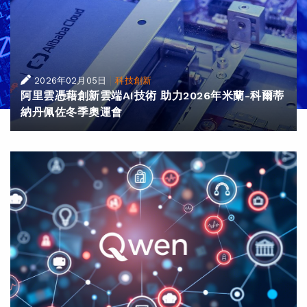
|
2026年02月05日
科技創新
阿里雲憑藉創新雲端AI技術 助力2026年米蘭-科爾蒂
納丹佩佐冬季奧運會