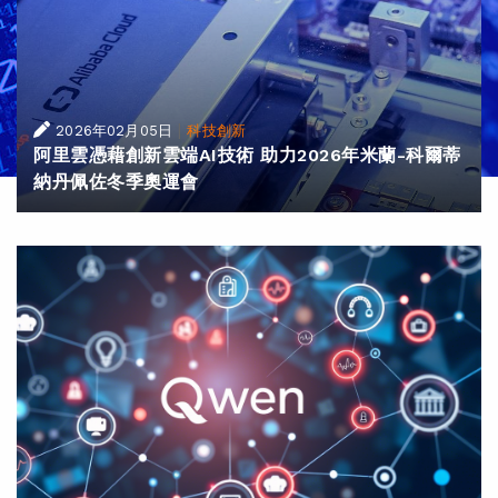
|
2026年02月05日
科技創新
阿里雲憑藉創新雲端AI技術 助力2026年米蘭-科爾蒂
納丹佩佐冬季奧運會