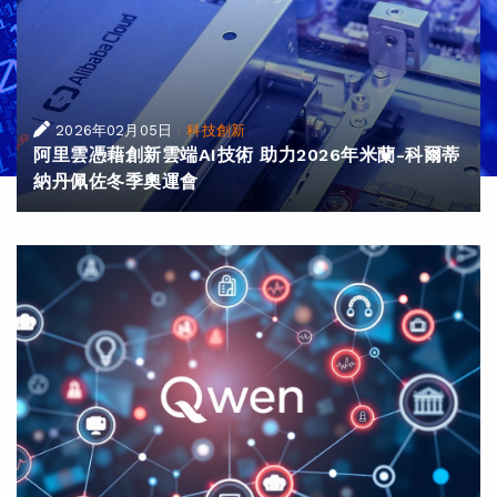
|
2026年02月05日
科技創新
阿里雲憑藉創新雲端AI技術 助力2026年米蘭-科爾蒂
納丹佩佐冬季奧運會