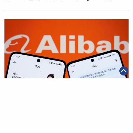
|
·
·
2026年05月11日
AI應用
科技創新
電商
千問App與淘寶全面互通 開啟AI購物全新體驗