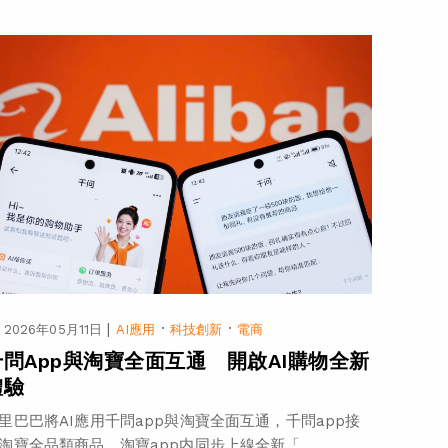
|
·
·
2026年05月11日
AI應用
科技創新
電商
千問App與淘寶全面互通 開啟AI購物全新
體驗
里巴巴將AI應用千問app與淘寶全面互通，千問app接
淘寶全品類商品，淘寶app内同步上線全新「...