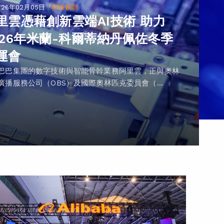
|
026年02月05日
科技創新
里雲憑藉創新雲端AI技術 助力
026年米蘭-科爾蒂納丹佩佐冬季
運會
巴巴集團的數字技術與智能骨幹業務阿里雲，正與奧林
廣播服務公司（OBS）及國際奧林匹克委員會（...