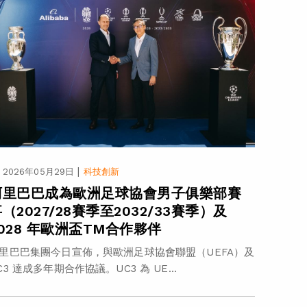
|
2026年05月29日
科技創新
阿里巴巴成為歐洲足球協會男子俱樂部賽
（2027/28賽季至2032/33賽季）及
2028 年歐洲盃TM合作夥伴
里巴巴集團今日宣佈，與歐洲足球協會聯盟（UEFA）及
C3 達成多年期合作協議。UC3 為 UE...