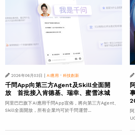
|
·
2026年06月03日
AI應用
科技創新
千問App向第三方Agent及Skill全面開
事
放 首批接入肯德基、瑞幸、蜜雪冰城
阿里巴巴旗下AI應用千問App宣佈，將向第三方Agent、
Skill全面開放，所有企業均可於千問運營...
阿
U