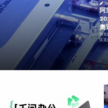
2
阿
2
奧
阿里
匹克