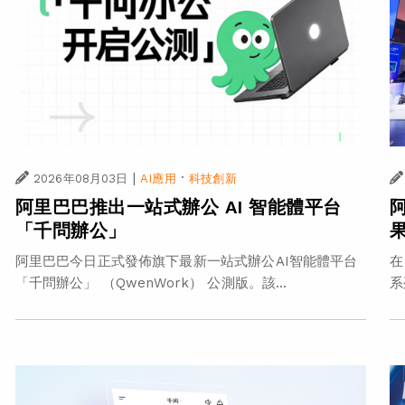
|
·
2026年08月03日
AI應用
科技創新
阿里巴巴推出一站式辦公 AI 智能體平台
「千問辦公」
在
阿里巴巴今日正式發佈旗下最新一站式辦公AI智能體平台
系
「千問辦公」 （QwenWork） 公測版。該...