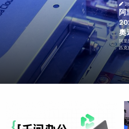
2
阿
2
奧
阿里
匹克