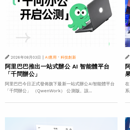
|
·
2026年08月03日
AI應用
科技創新
阿里巴巴推出一站式辦公 AI 智能體平台
「千問辦公」
在
阿里巴巴今日正式發佈旗下最新一站式辦公AI智能體平台
系
「千問辦公」 （QwenWork） 公測版。該...