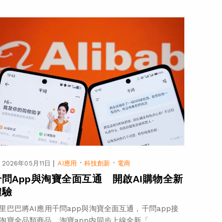
|
·
·
2026年05月11日
AI應用
科技創新
電商
千問App與淘寶全面互通 開啟AI購物全新
體驗
里巴巴將AI應用千問app與淘寶全面互通，千問app接
淘寶全品類商品，淘寶app内同步上線全新「...