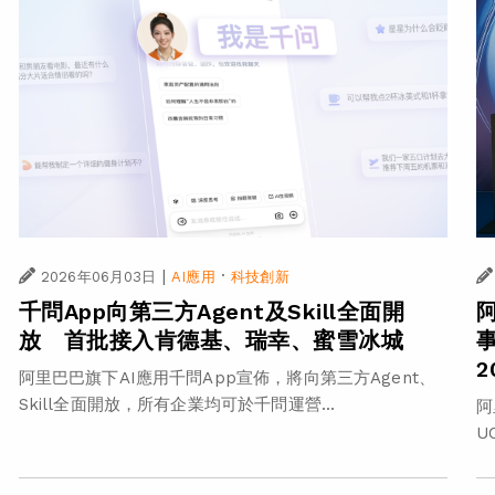
|
·
2026年06月03日
AI應用
科技創新
千問App向第三方Agent及Skill全面開
事
放 首批接入肯德基、瑞幸、蜜雪冰城
阿里巴巴旗下AI應用千問App宣佈，將向第三方Agent、
Skill全面開放，所有企業均可於千問運營...
阿
U