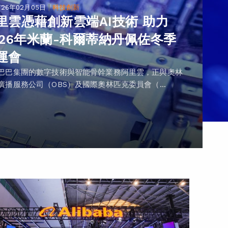
|
026年02月05日
科技創新
里雲憑藉創新雲端AI技術 助力
026年米蘭-科爾蒂納丹佩佐冬季
運會
巴巴集團的數字技術與智能骨幹業務阿里雲，正與奧林
廣播服務公司（OBS）及國際奧林匹克委員會（...