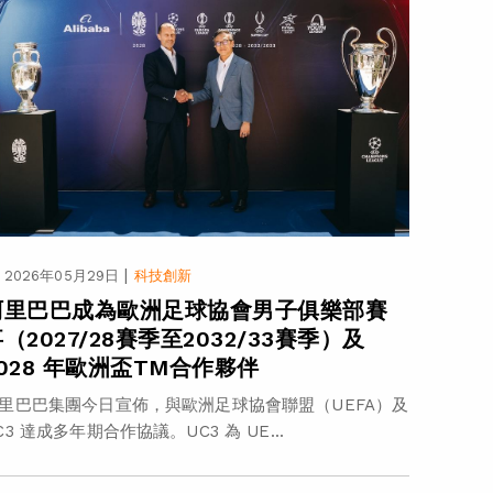
|
2026年05月29日
科技創新
阿里巴巴成為歐洲足球協會男子俱樂部賽
（2027/28賽季至2032/33賽季）及
2028 年歐洲盃TM合作夥伴
里巴巴集團今日宣佈，與歐洲足球協會聯盟（UEFA）及
C3 達成多年期合作協議。UC3 為 UE...