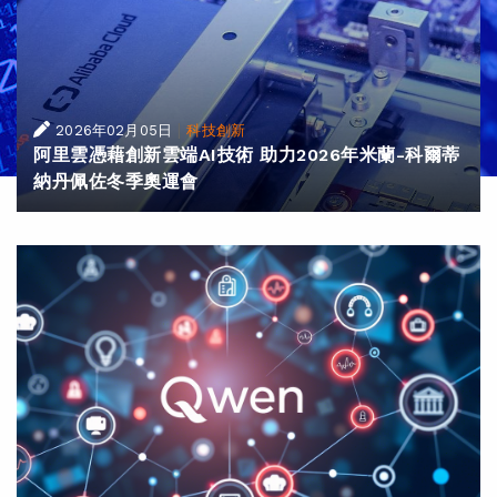
|
2026年02月05日
科技創新
阿里雲憑藉創新雲端AI技術 助力2026年米蘭-科爾蒂
納丹佩佐冬季奧運會