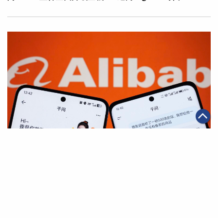
|
·
·
2026年05月11日
AI應用
科技創新
電商
千問App與淘寶全面互通 開啟AI購物全新體驗