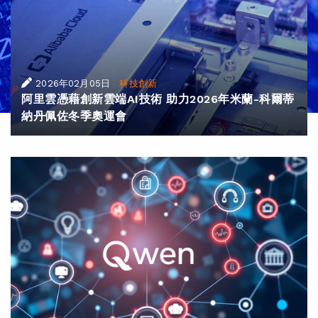
|
2026年02月05日
科技創新
阿里雲憑藉創新雲端AI技術 助力2026年米蘭-科爾蒂
納丹佩佐冬季奧運會