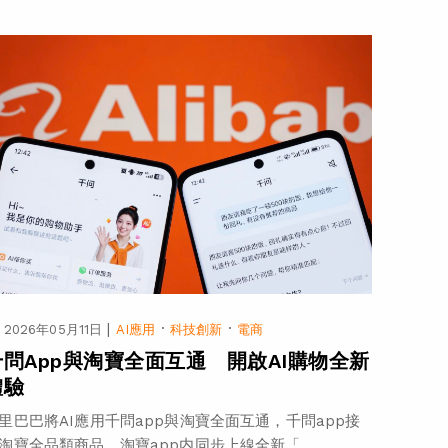
|
·
·
2026年05月11日
AI應用
科技創新
電商
千問App與淘寶全面互通 開啟AI購物全新
體驗
里巴巴將AI應用千問app與淘寶全面互通，千問app接
淘寶全品類商品，淘寶app内同步上線全新「...