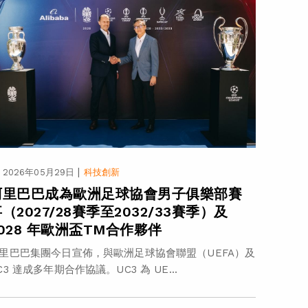
|
2026年05月29日
科技創新
阿里巴巴成為歐洲足球協會男子俱樂部賽
（2027/28賽季至2032/33賽季）及
2028 年歐洲盃TM合作夥伴
里巴巴集團今日宣佈，與歐洲足球協會聯盟（UEFA）及
C3 達成多年期合作協議。UC3 為 UE...