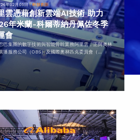
|
026年02月05日
科技創新
里雲憑藉創新雲端AI技術 助力
026年米蘭-科爾蒂納丹佩佐冬季
運會
巴巴集團的數字技術與智能骨幹業務阿里雲，正與奧林
廣播服務公司（OBS）及國際奧林匹克委員會（...