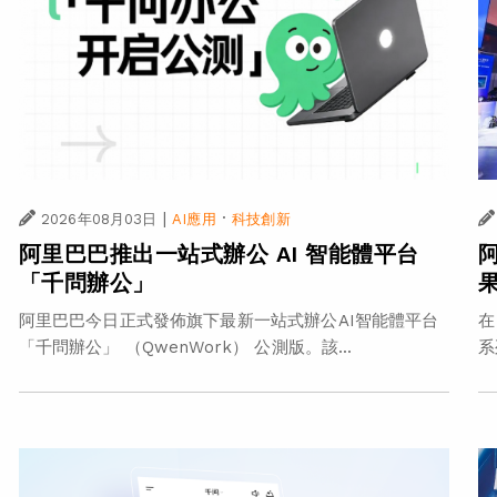
|
·
2026年08月03日
AI應用
科技創新
阿里巴巴推出一站式辦公 AI 智能體平台
「千問辦公」
在
阿里巴巴今日正式發佈旗下最新一站式辦公AI智能體平台
系
「千問辦公」 （QwenWork） 公測版。該...