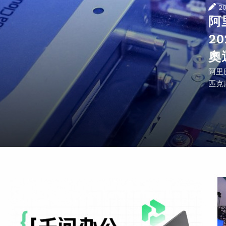
2
阿
2
奧
阿里
匹克