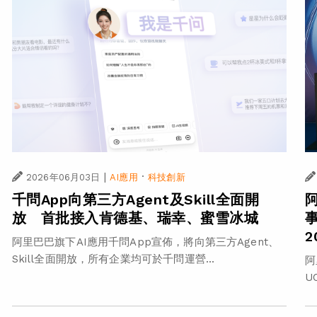
|
·
2026年06月03日
AI應用
科技創新
千問App向第三方Agent及Skill全面開
事
放 首批接入肯德基、瑞幸、蜜雪冰城
阿里巴巴旗下AI應用千問App宣佈，將向第三方Agent、
Skill全面開放，所有企業均可於千問運營...
阿
U