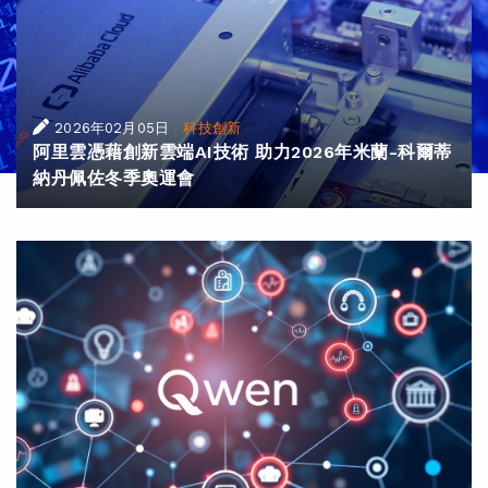
|
2026年02月05日
科技創新
阿里雲憑藉創新雲端AI技術 助力2026年米蘭-科爾蒂
納丹佩佐冬季奧運會