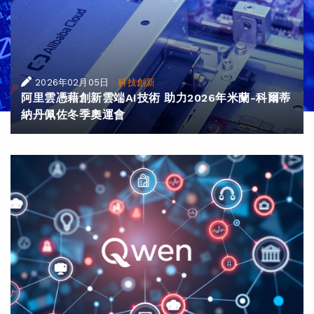
|
2026年02月05日
科技創新
阿里雲憑藉創新雲端AI技術 助力2026年米蘭-科爾蒂
納丹佩佐冬季奧運會