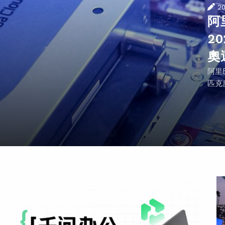
2
阿
2
奧
阿里
匹克