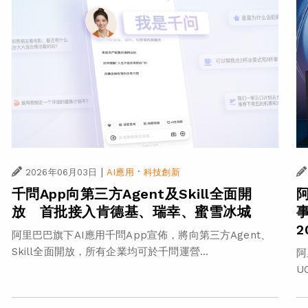
|
·
2026年06月03日
AI應用
科技創新
千問App向第三方Agent及Skill全面開
事
放 首批接入肯德基、瑞幸、蜜雪冰城
阿里巴巴旗下AI應用千問App宣佈，將向第三方Agent、
Skill全面開放，所有企業均可於千問運營...
阿
U