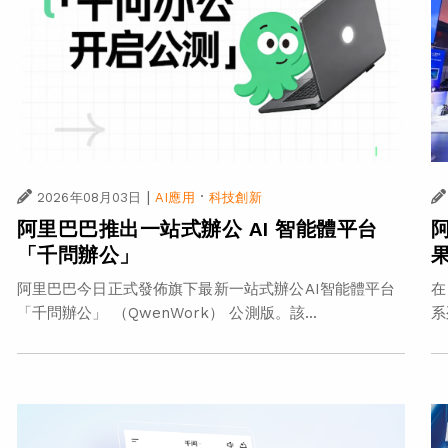
|
·
2026年08月03日
AI應用
科技創新
阿里巴巴推出一站式辦公 AI 智能體平台
「千問辦公」
在
阿里巴巴今日正式發佈旗下最新一站式辦公AI智能體平台
系
「千問辦公」 （QwenWork） 公測版。該...