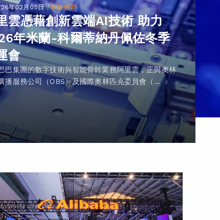
|
026年02月05日
科技創新
里雲憑藉創新雲端AI技術 助力
026年米蘭-科爾蒂納丹佩佐冬季
運會
巴巴集團的數字技術與智能骨幹業務阿里雲，正與奧林
廣播服務公司（OBS）及國際奧林匹克委員會（...