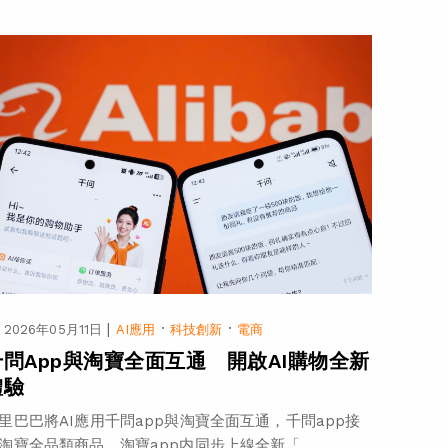
|
·
·
2026年05月11日
AI應用
科技創新
電商
千問App與淘寶全面互通 開啟AI購物全新
體驗
里巴巴將AI應用千問app與淘寶全面互通，千問app接
淘寶全品類商品，淘寶app内同步上線全新「...