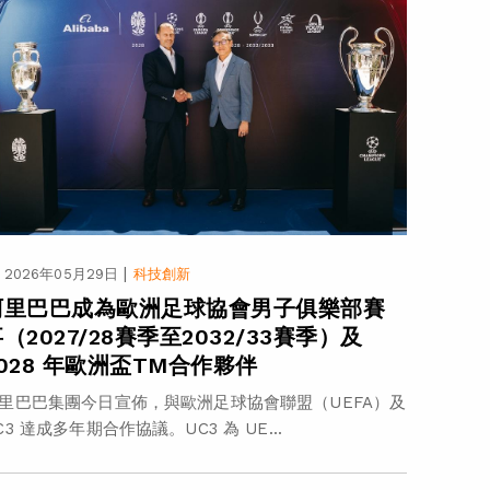
|
2026年05月29日
科技創新
阿里巴巴成為歐洲足球協會男子俱樂部賽
（2027/28賽季至2032/33賽季）及
2028 年歐洲盃TM合作夥伴
里巴巴集團今日宣佈，與歐洲足球協會聯盟（UEFA）及
C3 達成多年期合作協議。UC3 為 UE...