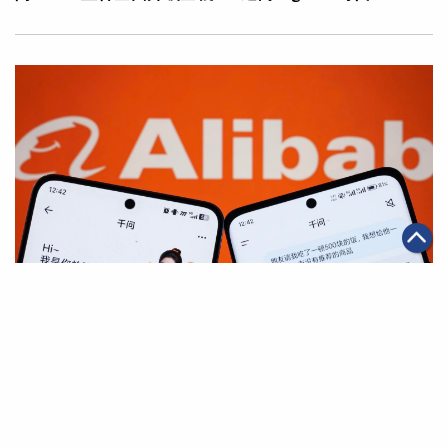
|
·
·
2026年05月11日
AI應用
科技創新
電商
千問App與淘寶全面互通 開啟AI購物全新體驗