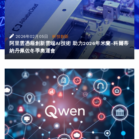
|
2026年02月05日
科技創新
阿里雲憑藉創新雲端AI技術 助力2026年米蘭-科爾蒂
納丹佩佐冬季奧運會