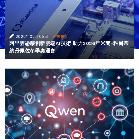
|
2026年02月05日
科技創新
阿里雲憑藉創新雲端AI技術 助力2026年米蘭-科爾蒂
納丹佩佐冬季奧運會